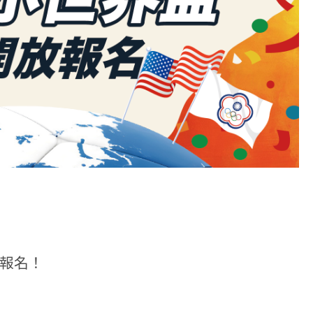
】
動報名！