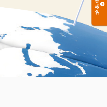
賽
報
名