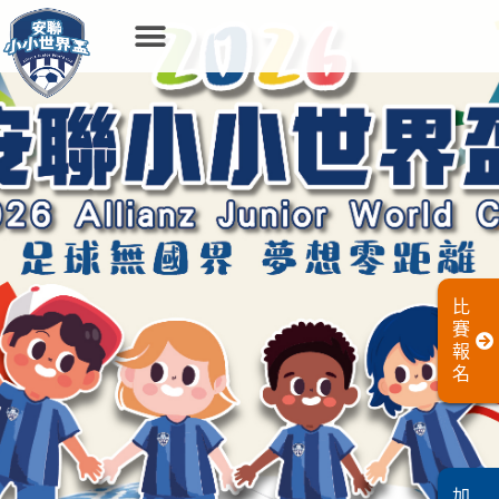
比
賽
報
名
加