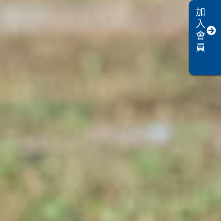
加
入
會
員