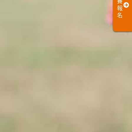
賽
報
名