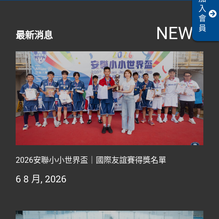
入
會
NEWS
員
最新消息
2026安聯小小世界盃｜國際友誼賽得獎名單
6 8 月, 2026