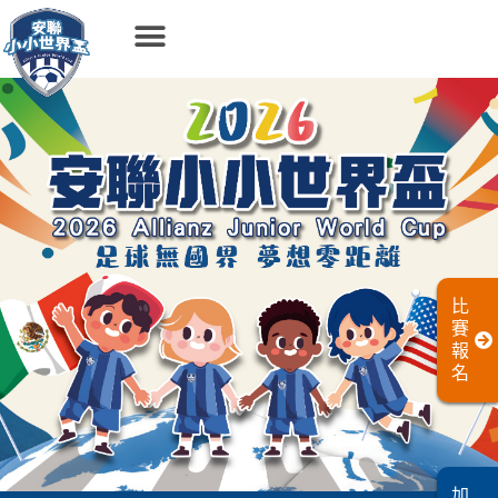
比
賽
報
名
加