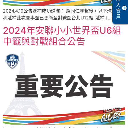
入
2024.4.19公告遞補成功球隊： 經同仁聯繫後，以下球隊順
會
員
利遞補此次賽事並已更新至對戰圖台北U12組-遞補 […]
2024年安聯小小世界盃U6組
中籤與對戰組合公告