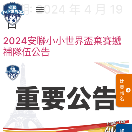
日期:
2024 年 4 月 19
日
2024安聯小小世界盃棄賽遞
補隊伍公告
比
賽
報
名
加