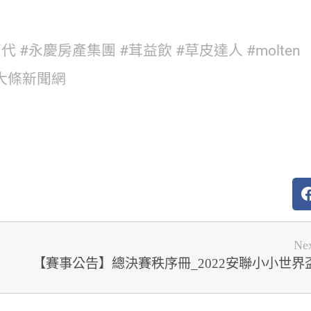
百代
#永慶房產集團
#茸益飲
#草皮達人
#molten
大條新聞網
Ne
【賽事公告】總決賽秩序冊_2022安聯小小世界