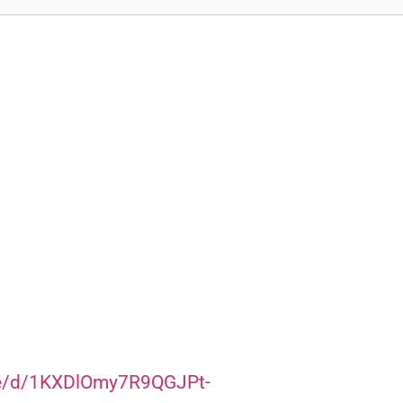
場
ile/d/1KXDlOmy7R9QGJPt-