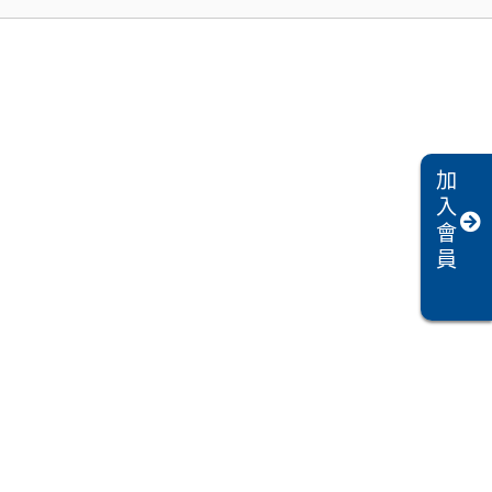
加
入
會
員