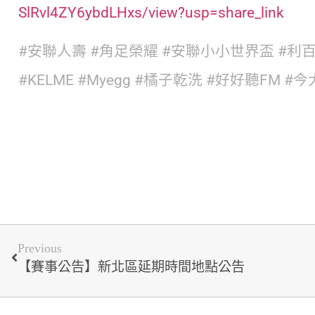
SlRvl4ZY6ybdLHxs/view?usp=share_link
#安聯人壽
#角足榮耀
#安聯小小世界盃
#利
#KELME
#Myegg
#橘子乾洗
#好好聽FM
#今
Previous
【賽事公告】新北區延期時間地點公告