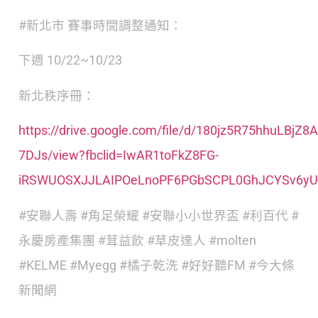
#新北市
賽事時間調整通知：
下週 10/22~10/23
新北秩序冊：
https://drive.google.com/file/d/180jz5R75hhuLBjZ8
7DJs/view?fbclid=IwAR1toFkZ8FG-
iRSWUOSXJJLAIPOeLnoPF6PGbSCPL0GhJCYSv6yU3
#安聯人壽
#角足榮耀
#安聯小小世界盃
#利百代
#
永慶房產集團
#茸益飲
#草皮達人
#molten
#KELME
#Myegg
#橘子乾洗
#好好聽FM
#今大條
新聞網